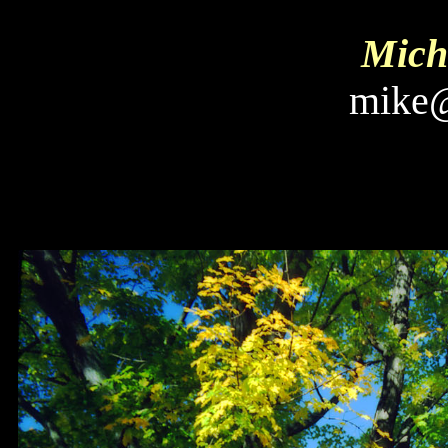
Micha
mike